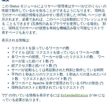
この Status モジュールによりサーバ管理者はサーバがどのくらい の
性能で動作しているかを知ることができるようになります。 現時点
でのサーバの統計情報を読みやすい形式で表した HTML ページが 表
示されます。必要であれば、このページは自動的にリフレッシュさせ
る こともできます (互換性のあるブラウザを使用している場合)。 別
に、現時点でのサーバの状態を単純な機械読み取り可能なリストで
表すページもあります。
表示される情報は:
リクエストを扱っているワーカーの数
アイドル (訳注: リクエストを扱っていない) ワーカーの数
各ワーカーの状態、ワーカーが扱ったリクエストの数、 ワー
カーが送った総バイト数 (*)
総アクセス数と総バイト数 (*)
サーバが起動もしくは再起動された時刻と動作している時間
平均の 1 秒あたりのリクエスト数、1 秒あたりの送られたバイ
ト数、 リクエストあたりのバイト数 (*)
各ワーカーと Apache 全体で使用されている CPU の割合 (*)
現時点のホストと処理されているリクエスト (*)
"(*)" の付いている情報を表示するには
が
にな
ExtendedStatus
On
っている必要があります。