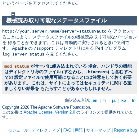
というページをアクセスしてください。
機械読み取り可能なステータスファイル
を アクセスす
http://your.server.name/server-status?auto
ることにより、ステータスファイルの機械読み取り可能なバージョン
を 得ることができます。これは自動的に実行されるときに便利で
す。 Apache の
ディレクトリにある Perl プログラム
/support
を見てください。
log_server_status
がサーバに組み込まれている 場合、ハンドラの機能
mod_status
はディレクトリ
毎
のファイル (
すなわち
、
) も含む
すべ
.htaccess
て
の 設定ファイルで使用可能になることには注意をしておく必要
があります。 これは、サイトによってはセキュリティに関する望
ましくない結果を もたらすことがあるかもしれません。
翻訳済み言語:
en
|
fr
|
ja
|
ko
|
tr
Copyright 2026 The Apache Software Foundation.
この文書は
Apache License, Version 2.0
のライセンスで提供されていま
す。.
モジュール
|
ディレクティブ
|
FAQ
|
用語
|
サイトマップ
|
Report a bug