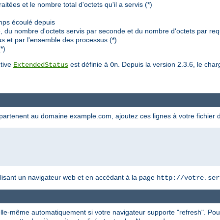
tées et le nombre total d'octets qu'il a servis (*)
mps écoulé depuis
du nombre d'octets servis par seconde et du nombre d'octets par requ
s et par l'ensemble des processus (*)
*)
ctive
est définie à
. Depuis la version 2.3.6, le ch
ExtendedStatus
On
appartenent au domaine example.com, ajoutez ces lignes à votre fichier 
utilisant un navigateur web et en accédant à la page
http://votre.ser
 elle-même automatiquement si votre navigateur supporte "refresh". Pou