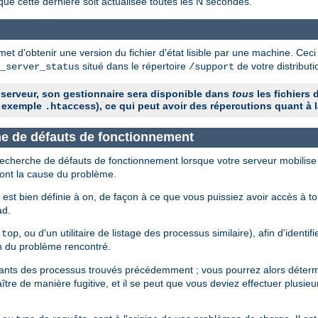
que cette dernière soit actualisée toutes les N secondes.
et d'obtenir une version du fichier d'état lisible par une machine. Ceci
situé dans le répertoire
de votre distribu
_server_status
/support
 serveur, son gestionnaire sera disponible dans
tous
les fichiers 
 exemple
), ce qui peut avoir des répercutions quant à l
.htaccess
che de défauts de fonctionnement
 recherche de défauts de fonctionnement lorsque votre serveur mobilise
sont la cause du problème.
est bien définie à on, de façon à ce que vous puissiez avoir accès à t
ad.
e
, ou d'un utilitaire de listage des processus similaire), afin d'identi
top
n du problème rencontré.
fiants des processus trouvés précédemment ; vous pourrez alors détermi
tre de manière fugitive, et il se peut que vous deviez effectuer plusieu