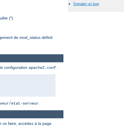
Signaler un bug
ête (*)
argement de mod_status définit
de configuration
:
apache2.conf
.
veur/etat-serveur
r ce faire, accédez à la page