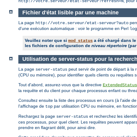
, pour 
http://votre.serveur/etat-serveur?refresh=N
Fichier d'état lisible par une machine
La page
perm
http://votre.serveur/etat-serveur?auto
d'une exécution automatique : voir le programme en Perl
log
Veuillez noter que si
a été chargé dans le
mod_status
les fichiers de configuration de
niveau répertoire
(par
Utilisation de server-status pour la recher
La page
peut servir de point de départ à la
server-status
(CPU ou mémoire), pour identifier quels clients ou requêtes 
Tout d'abord, assurez-vous que la directive
ExtendedStatus
la requête et du client pour chaque processus enfant ou thre
Consultez ensuite la liste des processus en cours (à l'aide d
l'affichage de
par utilisation CPU ou mémoire, en fonctio
top
Rechargez la page
et recherchez les identi
server-status
ces processus, pour quel client. Les requêtes peuvent apparaî
prendre en flagrant délit, pour ainsi dire.