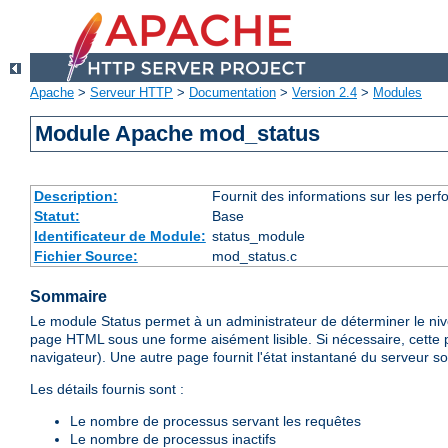
Apache
>
Serveur HTTP
>
Documentation
>
Version 2.4
>
Modules
Module Apache mod_status
Description:
Fournit des informations sur les perfo
Statut:
Base
Identificateur de Module:
status_module
Fichier Source:
mod_status.c
Sommaire
Le module Status permet à un administrateur de déterminer le ni
page HTML sous une forme aisément lisible. Si nécessaire, cette 
navigateur). Une autre page fournit l'état instantané du serveur so
Les détails fournis sont :
Le nombre de processus servant les requêtes
Le nombre de processus inactifs