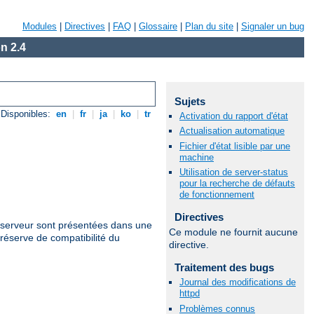
Modules
|
Directives
|
FAQ
|
Glossaire
|
Plan du site
|
Signaler un bug
n 2.4
Sujets
Disponibles:
en
|
fr
|
ja
|
ko
|
tr
Activation du rapport d'état
Actualisation automatique
Fichier d'état lisible par une
machine
Utilisation de server-status
pour la recherche de défauts
de fonctionnement
Directives
u serveur sont présentées dans une
Ce module ne fournit aucune
réserve de compatibilité du
directive.
Traitement des bugs
Journal des modifications de
httpd
Problèmes connus